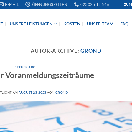
E-MAIL
ÖFFNUNGSZEITEN
02302 912 566
ZUM
CE
UNSERE LEISTUNGEN
KOSTEN
UNSER TEAM
FAQ
AUTOR-ARCHIVE:
GROND
STEUER ABC
r Voranmeldungszeiträume
TLICHT AM
AUGUST 23, 2023
VON
GROND