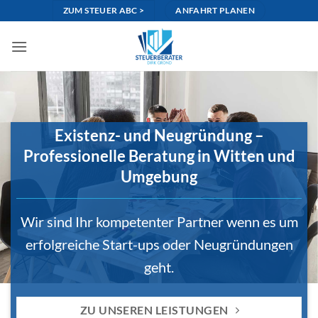
Zum
ZUM STEUER ABC >
ANFAHRT PLANEN
Inhalt
springen
Existenz- und Neugründung –
Professionelle Beratung in Witten und
Umgebung
Wir sind Ihr kompetenter Partner wenn es um
erfolgreiche Start-ups oder Neugründungen
geht.
ZU UNSEREN LEISTUNGEN